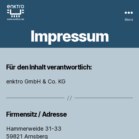
Menü
enktro
Impressum
GmbH
&
Co.
KG
Für den Inhalt verantwortlich:
enktro GmbH & Co. KG
Firmensitz / Adresse
Hammerweide 31-33
59821 Arnsberg