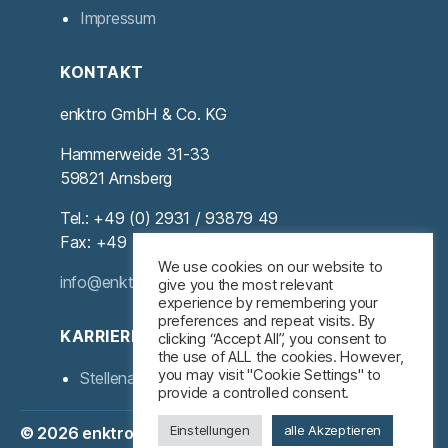
Impressum
KONTAKT
enktro GmbH & Co. KG
Hammerweide 31-33
59821 Arnsberg
Tel.: +49 (0) 2931 / 93879 49
Fax: +49 (0) 2931 / 93879 56
We use cookies on our website to
info@enktro.de
give you the most relevant
experience by remembering your
preferences and repeat visits. By
KARRIERE
clicking “Accept All”, you consent to
the use of ALL the cookies. However,
you may visit "Cookie Settings" to
Stellenangebote
provide a controlled consent.
Einstellungen
alle Akzeptieren
© 2026
enktro GmbH & Co. KG
Nach oben
↑